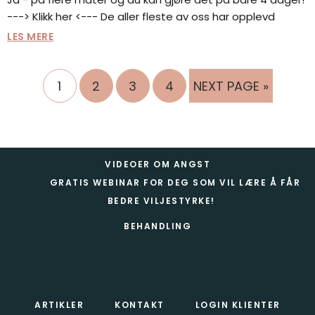
---> Klikk her <--- De aller fleste av oss har opplevd
LES MERE
GÅ
GÅ
GÅ
GÅ
GO
1
2
3
4
NEXT PAGE »
TIL
TIL
TIL
TIL
TO
SIDE
SIDE
SIDE
SIDE
Footer
VIDEOER OM ANGST
GRATIS WEBINAR FOR DEG SOM VIL LÆRE Å FÅR
BEDRE VILJESTYRKE!
BEHANDLING
ARTIKLER
KONTAKT
LOGIN KLIENTER