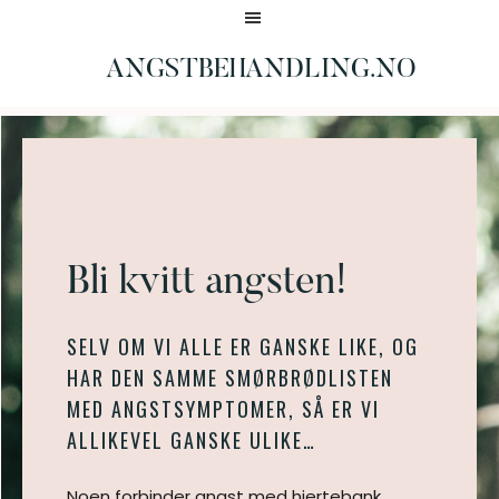
Hopp
Hopp
til
til
hovedinnhold
bunntekst
ANGSTBEHANDLING.NO
Borter
på
4
dager
Bli kvitt angsten!
SELV OM VI ALLE ER GANSKE LIKE, OG
HAR DEN SAMME SMØRBRØDLISTEN
MED ANGSTSYMPTOMER, SÅ ER VI
ALLIKEVEL GANSKE ULIKE…
Noen forbinder angst med hjertebank,