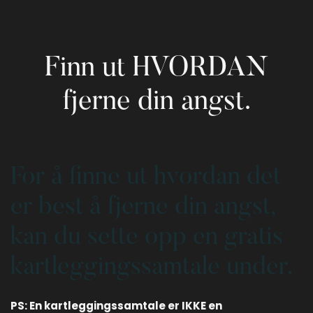
Finn ut HVORDAN
fjerne din angst.
For å finne ut hvordan det
er best å fjerne din angst,
kan du sette opp en gratis
kartleggingssamtale under.
PS: En kartleggingssamtale er IKKE en