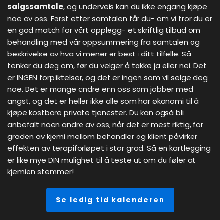
salgssamtale
, og underveis kan du ikke engang kjøpe
noe av oss. Først etter samtalen får du- om vi tror du er
en god match for vårt opplegg- et skriftlig tilbud om
behandling med vår oppsummering fra samtalen og
beskrivelse av hva vi mener er best i ditt tilfelle. Så
tenker du deg om, før du velger å takke ja eller nei. Det
er INGEN forpliktelser, og det er ingen som vil selge deg
noe. Det er mange andre enn oss som jobber med
angst, og det er heller ikke alle som har økonomi til å
kjøpe kostbare private tjenester. Du kan også bli
anbefalt noen andre av oss, når det er mest riktig, for
graden av kjemi mellom behandler og klient påvirker
effekten av terapiforløpet i stor grad. Så en kartlegging
er like mye DIN mulighet til å teste ut om du føler at
kjemien stemmer!
Se ledig tid kalender
en