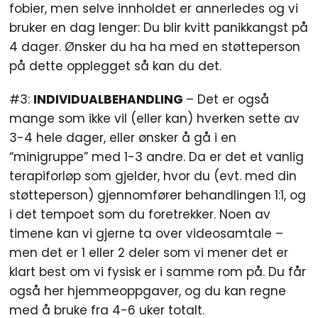
fobier, men selve innholdet er annerledes og vi
bruker en dag lenger: Du blir kvitt panikkangst på
4 dager. Ønsker du ha ha med en støtteperson
på dette opplegget så kan du det.
#3:
INDIVIDUALBEHANDLING
– Det er også
mange som ikke vil (eller kan) hverken sette av
3-4 hele dager, eller ønsker å gå i en
“minigruppe” med 1-3 andre. Da er det et vanlig
terapiforløp som gjelder, hvor du (evt. med din
støtteperson) gjennomfører behandlingen 1:1, og
i det tempoet som du foretrekker. Noen av
timene kan vi gjerne ta over videosamtale –
men det er 1 eller 2 deler som vi mener det er
klart best om vi fysisk er i samme rom på. Du får
også her hjemmeoppgaver, og du kan regne
med å bruke fra 4-6 uker totalt.