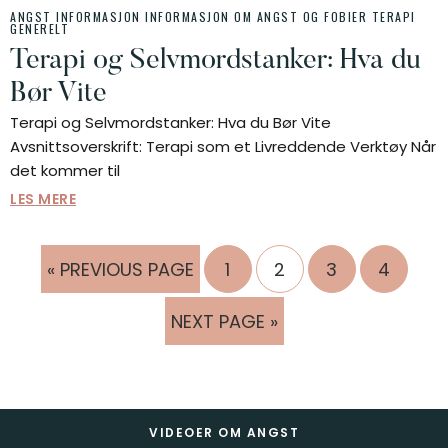
ANGST INFORMASJON
INFORMASJON OM ANGST OG FOBIER
TERAPI
GENERELT
Terapi og Selvmordstanker: Hva du
Bør Vite
Terapi og Selvmordstanker: Hva du Bør Vite
Avsnittsoverskrift: Terapi som et Livreddende Verktøy Når
det kommer til
LES MERE
GO
GÅ
GÅ
GÅ
GÅ
«
PREVIOUS PAGE
1
2
3
4
TO
TIL
TIL
TIL
TIL
SIDE
SIDE
SIDE
SIDE
GO
NEXT PAGE »
TO
Footer
VIDEOER OM ANGST