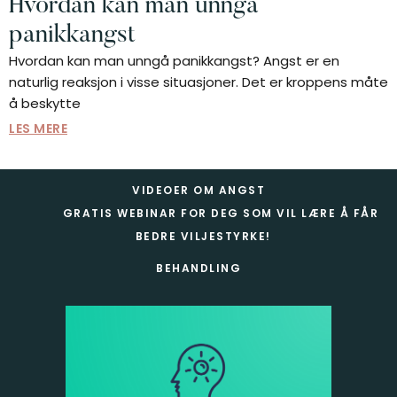
Hvordan kan man unngå
panikkangst
Hvordan kan man unngå panikkangst? Angst er en
naturlig reaksjon i visse situasjoner. Det er kroppens måte
å beskytte
LES MERE
Footer
VIDEOER OM ANGST
GRATIS WEBINAR FOR DEG SOM VIL LÆRE Å FÅR
BEDRE VILJESTYRKE!
BEHANDLING