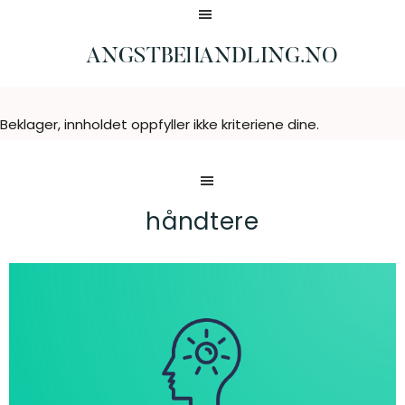
Hopp
Hopp
til
til
hovedinnhold
bunntekst
ANGSTBEHANDLING.NO
Borter
på
4
Beklager, innholdet oppfyller ikke kriteriene dine.
dager
håndtere