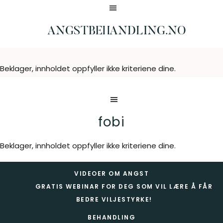
Hopp
Hopp
til
til
hovedinnhold
bunntekst
ANGSTBEHANDLING.NO
Borter
på
4
Beklager, innholdet oppfyller ikke kriteriene dine.
dager
fobi
Beklager, innholdet oppfyller ikke kriteriene dine.
Footer
VIDEOER OM ANGST
GRATIS WEBINAR FOR DEG SOM VIL LÆRE Å FÅR
BEDRE VILJESTYRKE!
BEHANDLING