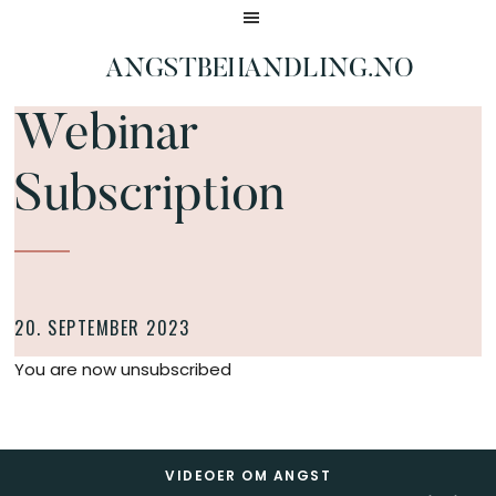
Hopp
Hopp
til
til
hovedinnhold
bunntekst
ANGSTBEHANDLING.NO
Borter
Webinar
på
4
dager
Subscription
20. SEPTEMBER 2023
You are now unsubscribed
Footer
VIDEOER OM ANGST